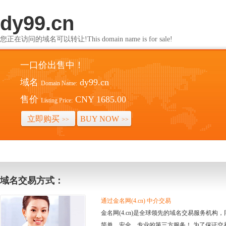
dy99.cn
您正在访问的域名可以转让!This domain name is for sale!
一口价出售中！
域名
dy99.cn
Domain Name:
售价
CNY 1685.00
Listing Price:
立即购买
BUY NOW
>>
>>
域名交易方式：
通过金名网(4.cn) 中介交易
金名网(4.cn)是全球领先的域名交易服务机
简单、安全、专业的第三方服务！ 为了保证交