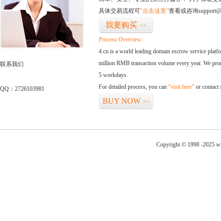
具体交易流程可
“点击这里”
查看或咨询support@
我要购买
>>
Process Overview:
4.cn is a world leading domain escrow service plat
million RMB transaction volume every year. We promi
联系我们
5 workdays.
For detailed process, you can
“visit here”
or contact
QQ：2726103981
BUY NOW
>>
Copyright © 1998 -2025 w